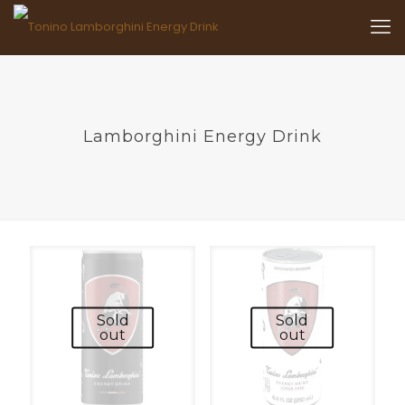
Lamborghini Energy Drink
Sold
Sold
out
out