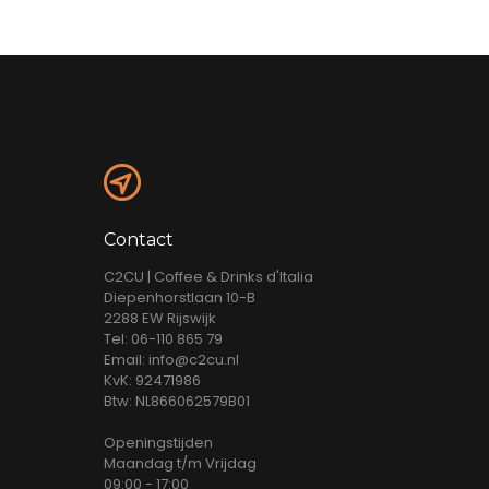
Contact
C2CU | Coffee & Drinks d'Italia
Diepenhorstlaan 10-B
2288 EW Rijswijk
Tel: 06-110 865 79
Email: info@c2cu.nl
KvK: 92471986
Btw: NL866062579B01
Openingstijden
Maandag t/m Vrijdag
09:00 - 17:00