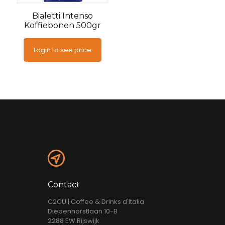
Bialetti Intenso
Koffiebonen 500gr
Login to see price
Contact
C2CU | Coffee & Drinks d'Italia
Diepenhorstlaan 10-B
2288 EW Rijswijk