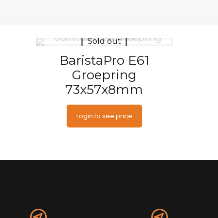
Sold out
BaristaPro E61
Groepring
73x57x8mm
Login to see price