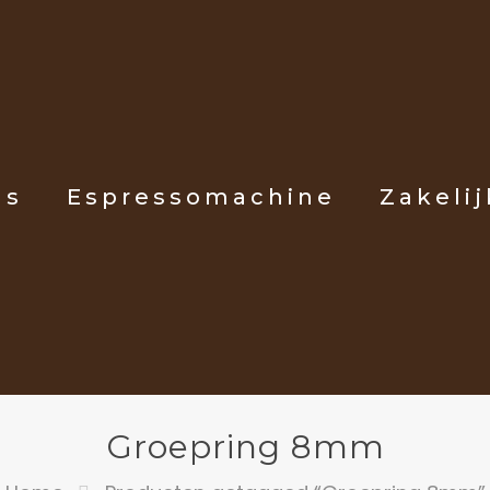
ls
Espressomachine
Zakelij
Groepring 8mm