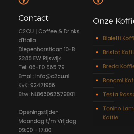
Contact
Onze Koffi
C2CU | Coffee & Drinks
Bialetti Koff
d'Italia
Diepenhorstlaan 10-B
Bristot Koff
2288 EW Rijswijk
Breda Koffi
Tel: 06-110 865 79
Email: info@c2cu.nl
Bonomi Kof
KvK: 92471986
Btw: NL866062579B01
Testa Rossa
Tonino Lam
Openingstijden
Koffie
Maandag t/m Vrijdag
09:00 - 17:00