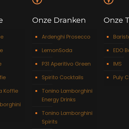
e
Onze Dranken
Onze T
ie
Ardenghi Prosecco
Baris
ie
LemonSoda
EDO B
e
P31 Aperitivo Green
IMS
fie
Spirito Cocktails
Puly C
 Koffie
Tonino Lamborghini
Energy Drinks
borghini
Tonino Lamborghini
Spirits