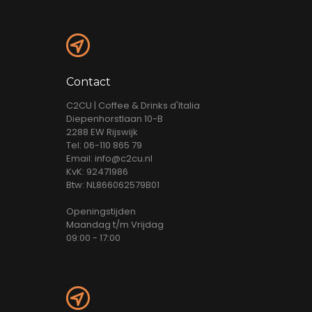
Contact
C2CU | Coffee & Drinks d'Italia
Diepenhorstlaan 10-B
2288 EW Rijswijk
Tel: 06-110 865 79
Email: info@c2cu.nl
KvK: 92471986
Btw: NL866062579B01
Openingstijden
Maandag t/m Vrijdag
09:00 - 17:00