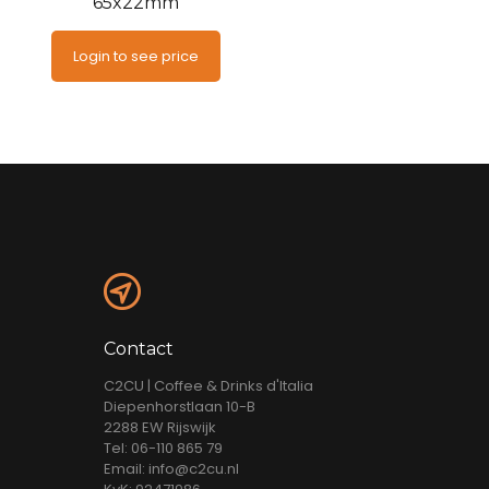
65x22mm
Login to see price
Contact
C2CU | Coffee & Drinks d'Italia
Diepenhorstlaan 10-B
2288 EW Rijswijk
Tel: 06-110 865 79
Email: info@c2cu.nl