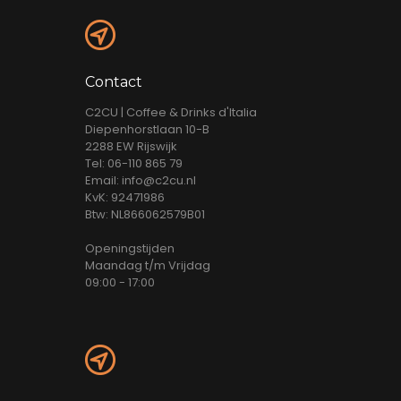
Contact
C2CU | Coffee & Drinks d'Italia
Diepenhorstlaan 10-B
2288 EW Rijswijk
Tel: 06-110 865 79
Email: info@c2cu.nl
KvK: 92471986
Btw: NL866062579B01
Openingstijden
Maandag t/m Vrijdag
09:00 - 17:00