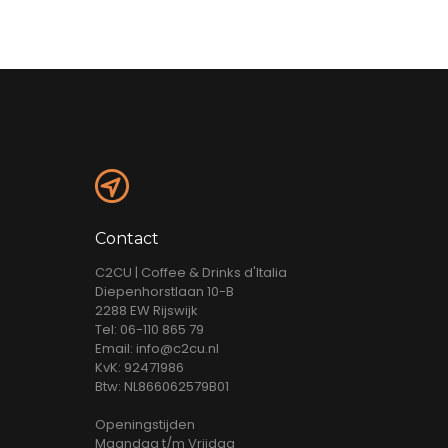
Contact
C2CU | Coffee & Drinks d'Italia
Diepenhorstlaan 10-B
2288 EW Rijswijk
Tel: 06-110 865 79
Email: info@c2cu.nl
KvK: 92471986
Btw: NL866062579B01
Openingstijden
Maandag t/m Vrijdag