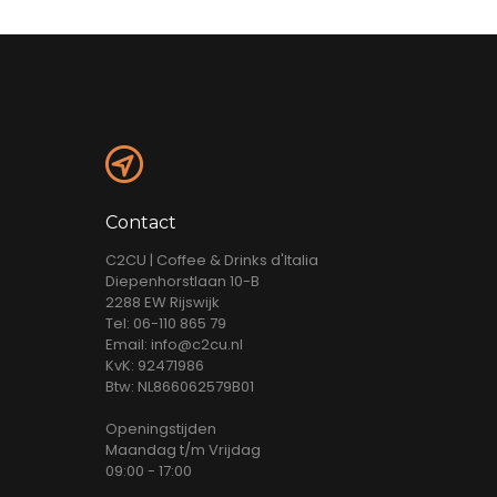
Contact
C2CU | Coffee & Drinks d'Italia
Diepenhorstlaan 10-B
2288 EW Rijswijk
Tel: 06-110 865 79
Email: info@c2cu.nl
KvK: 92471986
Btw: NL866062579B01
Openingstijden
Maandag t/m Vrijdag
09:00 - 17:00