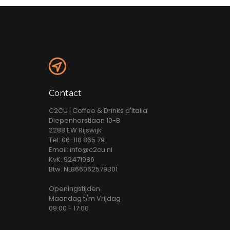
Contact
C2CU | Coffee & Drinks d'Italia
Diepenhorstlaan 10-B
2288 EW Rijswijk
Tel: 06-110 865 79
Email: info@c2cu.nl
KvK: 92471986
Btw: NL866062579B01
Openingstijden
Maandag t/m Vrijdag
09:00 - 17:00