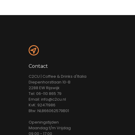
Contact
C2CU | Coffee & Drinks d'Italia
Diepenhorstlaan 10-B
2288 EW Rijswijk
Tel: 06-110 865 79
Email: info@c2cu.nl
KvK: 92471986
Btw: NL866062579B01
Openingstijden
Maandag t/m Vrijdag
09:00 - 17:00