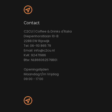
Contact
C2CU | Coffee & Drinks d'Italia
Diepenhorstlaan 10-B
2288 EW Rijswijk
Tel: 06-110 865 79
Email: info@c2cu.nl
KvK: 92471986
Btw: NL866062579B01
Openingstijden
Maandag t/m Vrijdag
09:00 - 17:00