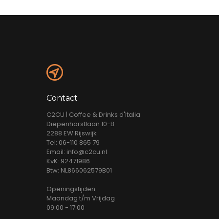
Contact
C2CU | Coffee & Drinks d'Italia
Diepenhorstlaan 10-B
2288 EW Rijswijk
Tel: 06-110 865 79
Email: info@c2cu.nl
KvK: 92471986
Btw: NL866062579B01
Openingstijden
Maandag t/m Vrijdag
09:00 - 17:00