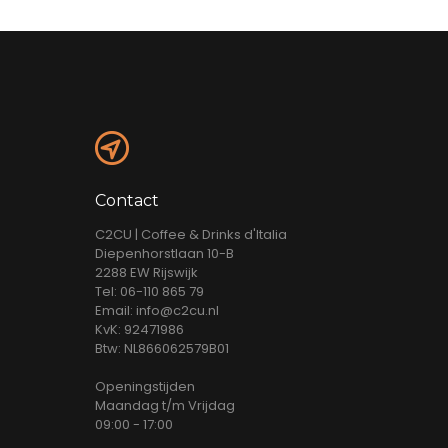
Contact
C2CU | Coffee & Drinks d'Italia
Diepenhorstlaan 10-B
2288 EW Rijswijk
Tel: 06-110 865 79
Email: info@c2cu.nl
KvK: 92471986
Btw: NL866062579B01
Openingstijden
Maandag t/m Vrijdag
09:00 - 17:00