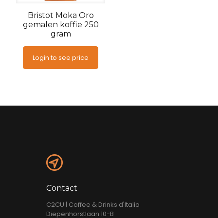
Bristot Moka Oro
gemalen koffie 250
gram
Login to see price
Contact
C2CU | Coffee & Drinks d'Italia
Diepenhorstlaan 10-B