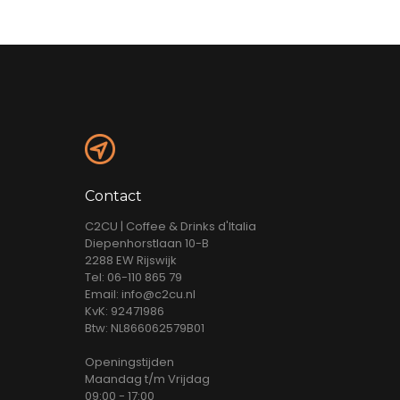
Contact
C2CU | Coffee & Drinks d'Italia
Diepenhorstlaan 10-B
2288 EW Rijswijk
Tel: 06-110 865 79
Email: info@c2cu.nl
KvK: 92471986
Btw: NL866062579B01
Openingstijden
Maandag t/m Vrijdag
09:00 - 17:00