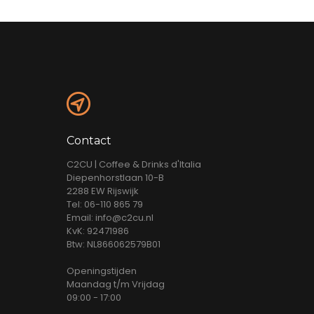
Contact
C2CU | Coffee & Drinks d'Italia
Diepenhorstlaan 10-B
2288 EW Rijswijk
Tel: 06-110 865 79
Email: info@c2cu.nl
KvK: 92471986
Btw: NL866062579B01
Openingstijden
Maandag t/m Vrijdag
09:00 - 17:00