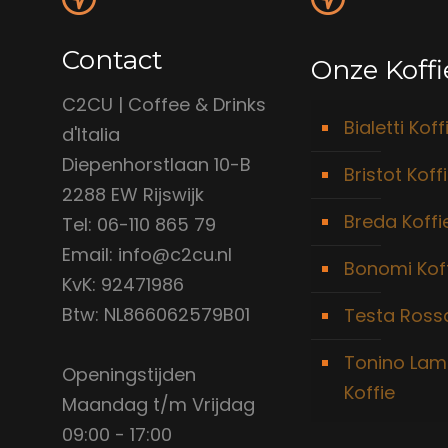
Contact
Onze Koffi
C2CU | Coffee & Drinks
Bialetti Koff
d'Italia
Diepenhorstlaan 10-B
Bristot Koff
2288 EW Rijswijk
Breda Koffi
Tel: 06-110 865 79
Email: info@c2cu.nl
Bonomi Kof
KvK: 92471986
Btw: NL866062579B01
Testa Rossa
Tonino Lam
Openingstijden
Koffie
Maandag t/m Vrijdag
09:00 - 17:00