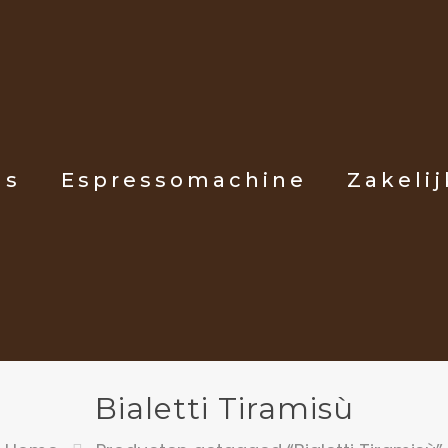
ls
Espressomachine
Zakelij
Bialetti Tiramisù