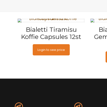
Bialetti Tiramisu
Bi
Koffie Capsules 12st
Gem
Login to see price