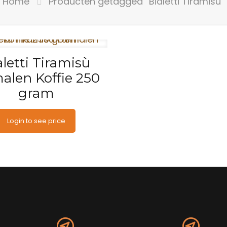
Home
Producten getagged “Bialetti Tiramisù”
aletti Tiramisù
alen Koffie 250
gram
Login to see price