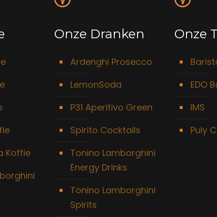
e
Onze Dranken
Onze T
ie
Ardenghi Prosecco
Baris
ie
LemonSoda
EDO B
e
P31 Aperitivo Green
IMS
fie
Spirito Cocktails
Puly C
 Koffie
Tonino Lamborghini
Energy Drinks
borghini
Tonino Lamborghini
Spirits