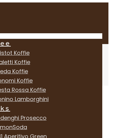
fee
istot Koffie
aletti Koffie
reda Koffie
onomi Koffie
esta Rossa Koffie
onino Lamborghini
nks
rdenghi Prosecco
emonSoda
1 Aperitivo Green