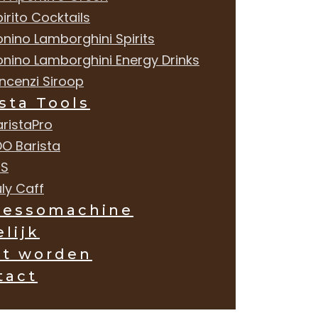
irito Cocktails
onino Lamborghini Spirits
onino Lamborghini Energy Drinks
incenzi Siroop
sta Tools
aristaPro
DO Barista
MS
ly Caff
ressomachine
lijk
nt worden
tact