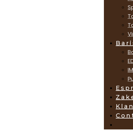
Sp
T
T
V
Bari
B
E
I
Pu
Esp
Zake
Kla
Con