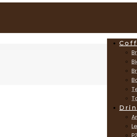
Cof
Br
Bi
B
B
T
T
Dri
A
L
P3