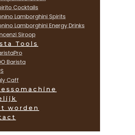
irito Cocktails
onino Lamborghini Spirits
onino Lamborghini Energy Drinks
incenzi Siroop
sta Tools
aristaPro
DO Barista
MS
ly Caff
ressomachine
lijk
nt worden
tact