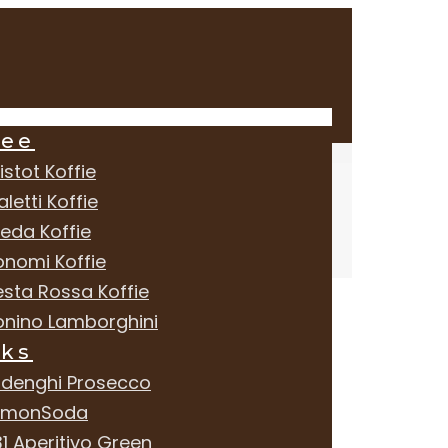
fee
istot Koffie
aletti Koffie
reda Koffie
onomi Koffie
esta Rossa Koffie
onino Lamborghini
nks
rdenghi Prosecco
emonSoda
1 Aperitivo Green