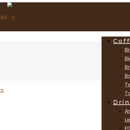
Cof
Br
Bi
B
B
T
T
Dri
A
L
P3