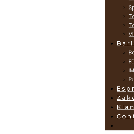
Sp
T
T
V
Bari
B
E
I
Pu
Esp
Zake
Kla
Con