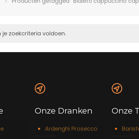
Producten getagged “Bialetti cappuccino cap
e zoekcriteria voldoen.
e
Onze Dranken
Onze T
ie
Ardenghi Prosecco
Baris