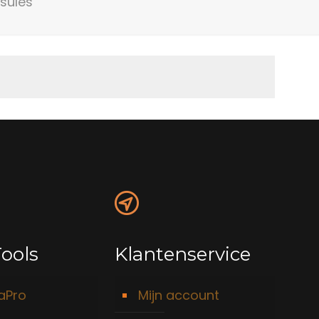
sules”
ools
Klantenservice
taPro
Mijn account