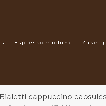
ls
Espressomachine
Zakelij
Bialetti cappuccino capsule