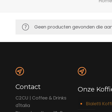
Home
Geen producten gevonden die aan j
Contact
Onze Koffi
C2CU | Coffee & Drinks
Bialetti Koff
d'Italia