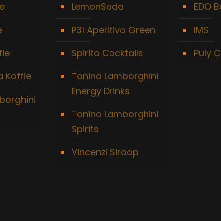
ie
LemonSoda
EDO B
e
P31 Aperitivo Green
IMS
fie
Spirito Cocktails
Puly C
 Koffie
Tonino Lamborghini
Energy Drinks
borghini
Tonino Lamborghini
Spirits
Vincenzi Siroop