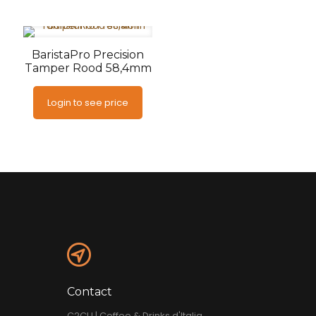
BaristaPro Precision
Tamper Rood 58,4mm
Login to see price
Contact
C2CU | Coffee & Drinks d'Italia