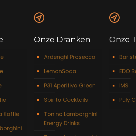
e
Onze Dranken
Onze T
ie
Ardenghi Prosecco
Baris
ie
LemonSoda
EDO B
e
P31 Aperitivo Green
IMS
fie
Spirito Cocktails
Puly C
 Koffie
Tonino Lamborghini
Energy Drinks
borghini