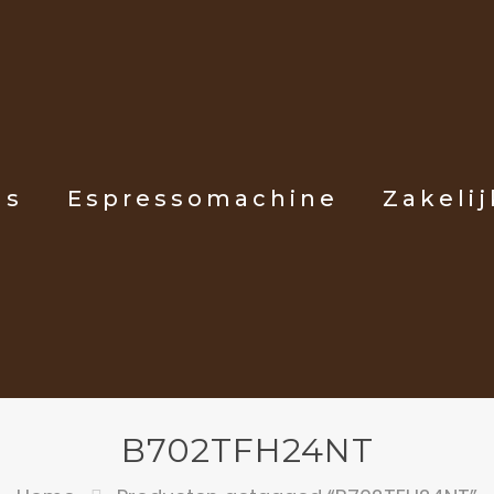
ls
Espressomachine
Zakelij
B702TFH24NT