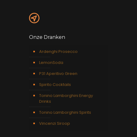
Onze Dranken
Ardenghi Prosecco
LemonSoda
P31 Aperitivo Green
Spirito Cocktails
Tonino Lamborghini Energy
Drinks
Tonino Lamborghini Spirits
Vincenzi Siroop