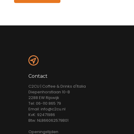
Contact
C2CU | Coffee & Drinks d'Italia
Diepenhorstlaan 10-B
2288 EW Rijswijk
Tel: 06-110 865 79
Email: info@c2cu.nl
KvK: 92471986
Btw: NL866062579B01
Openingstijden