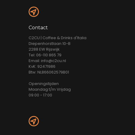
Contact
C2CU | Coffee & Drinks d'Italia
Diepenhorstlaan 10-B
2288 EW Rijswijk
Tel: 06-110 865 79
Email: info@c2cu.nl
KvK: 92471986
Btw: NL866062579B01
Openingstijden
Maandag t/m Vrijdag
09:00 - 17:00