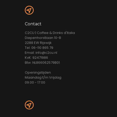
Contact
C2CU | Coffee & Drinks d'Italia
Diepenhorstlaan 10-B
2288 EW Rijswijk
Tel: 06-110 865 79
Email: info@c2cu.nl
KvK: 92471986
Btw: NL866062579B01
Openingstijden
Maandag t/m Vrijdag
09:00 - 17:00