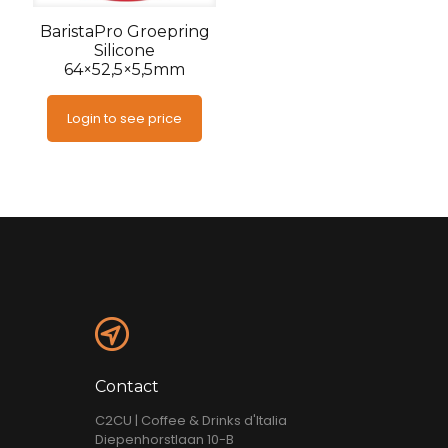
BaristaPro Groepring
Silicone
64×52,5×5,5mm
Login to see price
Contact
C2CU | Coffee & Drinks d'Italia
Diepenhorstlaan 10-B