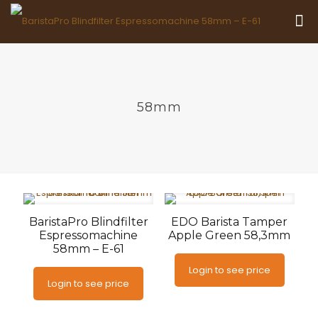
58mm
BaristaPro Blindfilter
EDO Barista Tamper
Espressomachine
Apple Green 58,3mm
58mm – E-61
Login to see price
Login to see price