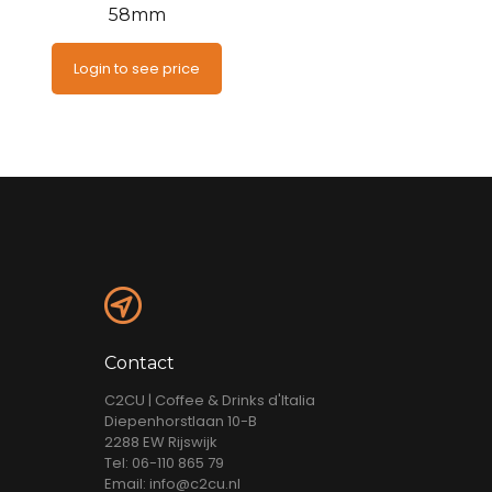
58mm
Login to see price
Contact
C2CU | Coffee & Drinks d'Italia
Diepenhorstlaan 10-B
2288 EW Rijswijk
Tel: 06-110 865 79
Email: info@c2cu.nl