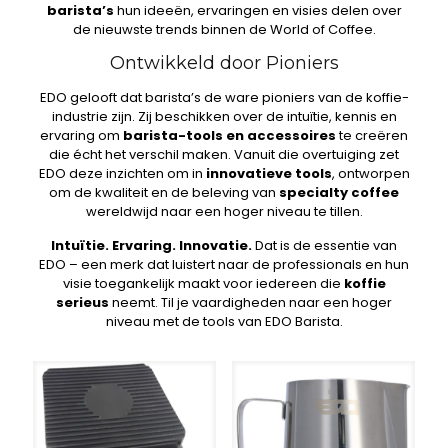
barista’s
hun ideeën, ervaringen en visies delen over
de nieuwste trends binnen de World of Coffee.
Ontwikkeld door Pioniers
EDO gelooft dat barista’s de ware pioniers van de koffie-
industrie zijn. Zij beschikken over de intuïtie, kennis en
ervaring om
barista-tools en accessoires
te creëren
die écht het verschil maken. Vanuit die overtuiging zet
EDO deze inzichten om in
innovatieve tools
, ontworpen
om de kwaliteit en de beleving van
specialty coffee
wereldwijd naar een hoger niveau te tillen.
Intuïtie. Ervaring. Innovatie.
Dat is de essentie van
EDO – een merk dat luistert naar de professionals en hun
visie toegankelijk maakt voor iedereen die
koffie
serieus
neemt. Til je vaardigheden naar een hoger
niveau met de tools van EDO Barista.