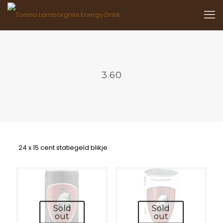
3.60
24 x 15 cent statiegeld blikje
Sold
Sold
out
out