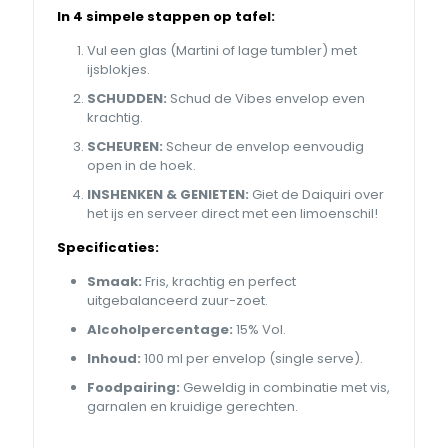
In 4 simpele stappen op tafel:
Vul een glas (Martini of lage tumbler) met
ijsblokjes.
SCHUDDEN:
Schud de Vibes envelop even
krachtig.
SCHEUREN:
Scheur de envelop eenvoudig
open in de hoek.
INSHENKEN & GENIETEN:
Giet de Daiquiri over
het ijs en serveer direct met een limoenschil!
Specificaties:
Smaak:
Fris, krachtig en perfect
uitgebalanceerd zuur-zoet.
Alcoholpercentage:
15% Vol.
Inhoud:
100 ml per envelop (single serve).
Foodpairing:
Geweldig in combinatie met vis,
garnalen en kruidige gerechten.