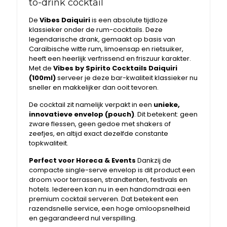
to-drink cocktail
De
Vibes
Daiquiri
is een absolute tijdloze
klassieker onder de rum-cocktails. Deze
legendarische drank, gemaakt op basis van
Caraïbische witte rum, limoensap en rietsuiker,
heeft een heerlijk verfrissend en friszuur karakter.
Met de
Vibes by Spirito Cocktails Daiquiri
(100ml)
serveer je deze bar-kwaliteit klassieker nu
sneller en makkelijker dan ooit tevoren.
De cocktail zit namelijk verpakt in een
unieke,
innovatieve envelop (pouch)
. Dit betekent: geen
zware flessen, geen gedoe met shakers of
zeefjes, en altijd exact dezelfde constante
topkwaliteit.
Perfect voor Horeca & Events
Dankzij de
compacte single-serve envelop is dit product een
droom voor terrassen, strandtenten, festivals en
hotels. Iedereen kan nu in een handomdraai een
premium cocktail serveren. Dat betekent een
razendsnelle service, een hoge omloopsnelheid
en gegarandeerd nul verspilling.