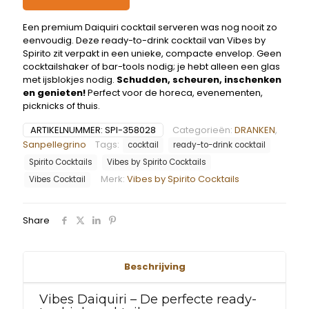
Een premium Daiquiri cocktail serveren was nog nooit zo
eenvoudig. Deze ready-to-drink cocktail van Vibes by
Spirito zit verpakt in een unieke, compacte envelop. Geen
cocktailshaker of bar-tools nodig; je hebt alleen een glas
met ijsblokjes nodig.
Schudden, scheuren, inschenken
en genieten!
Perfect voor de horeca, evenementen,
picknicks of thuis.
ARTIKELNUMMER:
SPI-358028
Categorieën:
DRANKEN
,
Sanpellegrino
Tags:
cocktail
ready-to-drink cocktail
Spirito Cocktails
Vibes by Spirito Cocktails
Merk:
Vibes by Spirito Cocktails
Vibes Cocktail
Share
Beschrijving
Vibes Daiquiri – De perfecte ready-