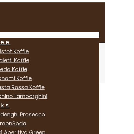
fee
istot Koffie
aletti Koffie
reda Koffie
onomi Koffie
esta Rossa Koffie
onino Lamborghini
nks
rdenghi Prosecco
emonSoda
1 Aperitivo Green