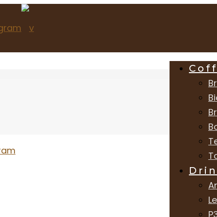
Cof
Br
Bi
B
B
T
T
Dri
A
L
P3