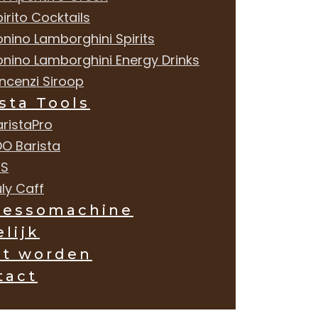
irito Cocktails
onino Lamborghini Spirits
onino Lamborghini Energy Drinks
incenzi Siroop
sta Tools
aristaPro
DO Barista
MS
ly Caff
ressomachine
lijk
nt worden
tact