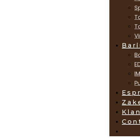
Sp
T
T
V
Bari
B
E
I
Pu
Esp
Zake
Kla
Con