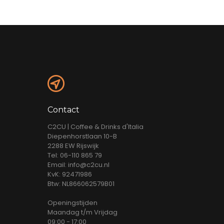
Contact
C2CU | Coffee & Drinks d'Italia
Diepenhorstlaan 10-B
2288 EW Rijswijk
Tel: 06-110 865 79
Email: info@c2cu.nl
KvK: 92471986
Btw: NL866062579B01
Openingstijden
Maandag t/m Vrijdag
09:00 - 17:00